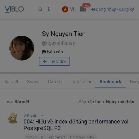
new
VI
Đăng nhập/Đăng ký
Sy Nguyen Tien
@nguyentiensy
Báo cáo
Theo dõi
Bài viết
Series
Câu hỏi
Câu trả lời
Bookmark
Đang
Loại:
Bài viết
Sắp xếp theo:
Ngày xuất bản
Dat Bui
004: Hiểu về Index để tăng performance với
PostgreSQL P3
PostgreSQL
optimized
Database Index