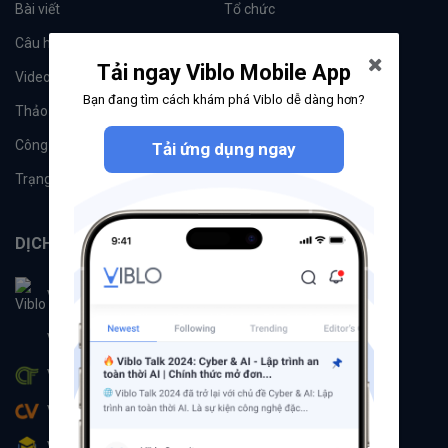
Bài viết
Tổ chức
Câu hỏi
Tags
Tải ngay Viblo Mobile App
Videos
Tác giả
Bạn đang tìm cách khám phá Viblo dễ dàng hơn?
Thảo luận
Đề xuất hệ thống
Công cụ
Machine Learning
Tải ứng dụng ngay
Trạng thái hệ thống
DỊCH VỤ
Viblo
Viblo Code
Viblo CTF
Viblo CV
Viblo Learning