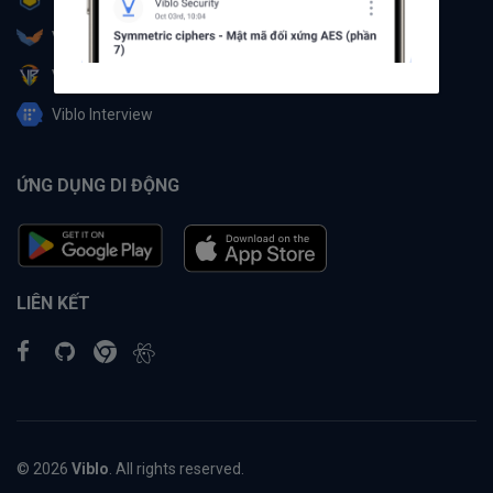
Viblo Partner
Viblo Battle
Viblo Interview
ỨNG DỤNG DI ĐỘNG
LIÊN KẾT
© 2026
Viblo
. All rights reserved.