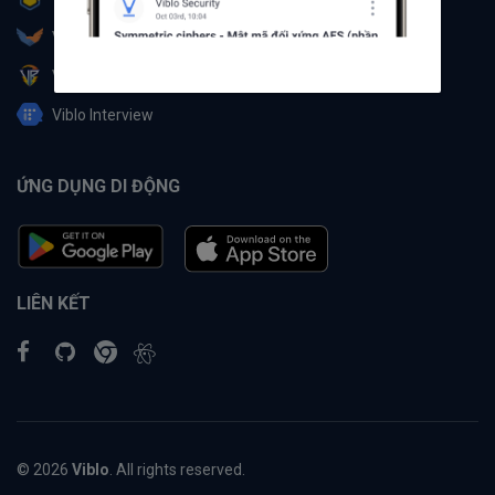
Viblo Partner
Viblo Battle
Viblo Interview
ỨNG DỤNG DI ĐỘNG
LIÊN KẾT
© 2026
Viblo
. All rights reserved.