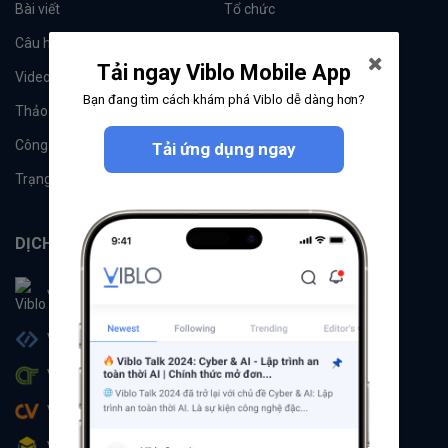
Bài viết
Tổ chức
Câu hỏi
Tags
Tải ngay Viblo Mobile App
Videos
Tác giả
Bạn đang tìm cách khám phá Viblo dễ dàng hơn?
Thảo luận
Đề xuất hệ thống
Công cụ
Machine Learning
Tải ứng dụng ngay
Trạng thái hệ thống
DỊCH VỤ
Viblo
Viblo Code
Viblo CTF
Viblo CV
Viblo Learning