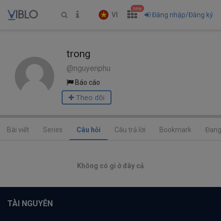
new
VI
Đăng nhập/Đăng ký
trong
@nguyenphu
Báo cáo
Theo dõi
Bài viết
Series
Câu hỏi
Câu trả lời
Bookmark
Đang
Không có gì ở đây cả
TÀI NGUYÊN