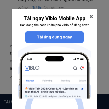
0
|
Trả lời
Chia sẻ
Tải ngay Viblo Mobile App
Bạn đang tìm cách khám phá Viblo dễ dàng hơn?
Quang Huy Nguyễn
@quanghuynguyen
Tải ứng dụng ngay
thg 12 12, 2023 12:12 CH
em chào anh ,em đang bó tay khi đăng ký
tk nhưng nó cần phải có mã mời ,anh giải
quyết giúp em đc ,hết bao nhiêu em gửi
anh ạ ,zalo 0968102462
0
|
Trả lời
Chia sẻ
TÀI NGUYÊN