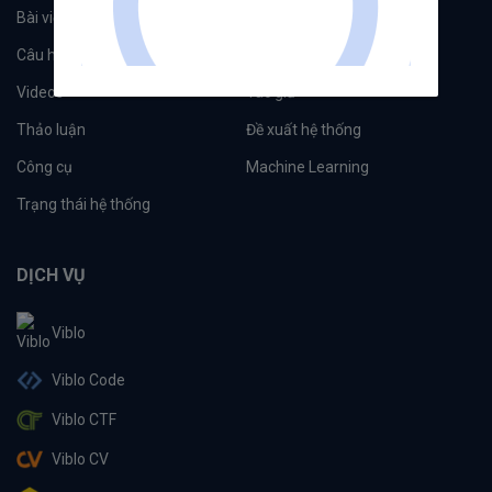
Bài viết
Tổ chức
Câu hỏi
Tags
Videos
Tác giả
Thảo luận
Đề xuất hệ thống
Công cụ
Machine Learning
Trạng thái hệ thống
DỊCH VỤ
Viblo
Viblo Code
Viblo CTF
Viblo CV