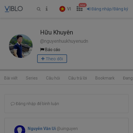
new
VI
Đăng nhập/Đăng ký
Hữu Khuyên
@nguyenhuukhuyenudn
Báo cáo
Theo dõi
Bài viết
Series
Câu hỏi
Câu trả lời
Bookmark
Đang 
Đăng nhập để bình luận
Nguyễn Văn Ui
@uinguyen