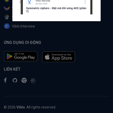
Viblo Partner
Viblo Battle
Viblo Interview
ỨNG DỤNG DI ĐỘNG
LIÊN KẾT
© 2026
Viblo
. All rights reserved.