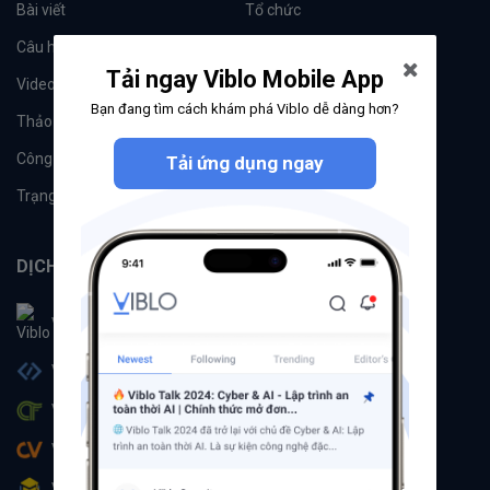
Bài viết
Tổ chức
Câu hỏi
Tags
Tải ngay Viblo Mobile App
Videos
Tác giả
Bạn đang tìm cách khám phá Viblo dễ dàng hơn?
Thảo luận
Đề xuất hệ thống
Công cụ
Machine Learning
Tải ứng dụng ngay
Trạng thái hệ thống
DỊCH VỤ
Viblo
Viblo Code
Viblo CTF
Viblo CV
Viblo Learning