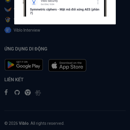
Viblo Partner
Viblo Battle
Viblo Interview
ỨNG DỤNG DI ĐỘNG
LIÊN KẾT
© 2026
Viblo
. All rights reserved.