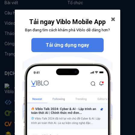
Bài viết
Tổ chức
Câu hỏi
Tags
Tải ngay Viblo Mobile App
Videos
Tác giả
Bạn đang tìm cách khám phá Viblo dễ dàng hơn?
Thảo luận
Đề xuất hệ thống
Công cụ
Machine Learning
Tải ứng dụng ngay
Trạng thái hệ thống
DỊCH VỤ
Viblo
Viblo Code
Viblo CTF
Viblo CV
Viblo Learning