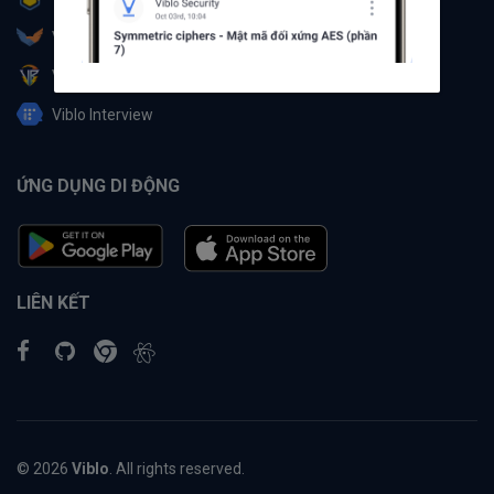
Viblo Partner
Viblo Battle
Viblo Interview
ỨNG DỤNG DI ĐỘNG
LIÊN KẾT
© 2026
Viblo
. All rights reserved.