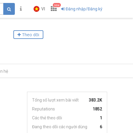
new
VI
Đăng nhập/Đăng ký
Theo dõi
ên hệ
Tổng số lượt xem bài viết
383.2K
Reputations
1852
Các thẻ theo dõi
1
Đang theo dõi các người dùng
6