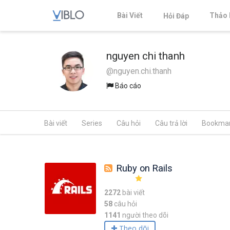
Bài Viết
Thảo 
Hỏi Đáp
nguyen chi thanh
@nguyen.chi.thanh
Báo cáo
Bài viết
Series
Câu hỏi
Câu trả lời
Bookma
Ruby on Rails
2272
bài viết
58
câu hỏi
1141
người theo dõi
Theo dõi