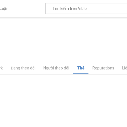
Luận
rk
Đang theo dõi
Người theo dõi
Thẻ
Reputations
Li