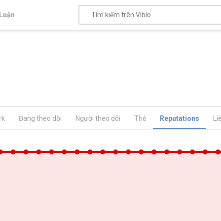
Luận
rk
Đang theo dõi
Người theo dõi
Thẻ
Reputations
Li