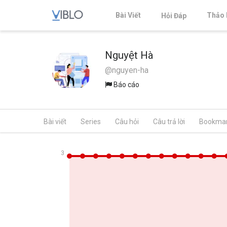
Bài Viết
Thảo 
Hỏi Đáp
Nguyệt Hà
@nguyen-ha
Báo cáo
Bài viết
Series
Câu hỏi
Câu trả lời
Bookma
3