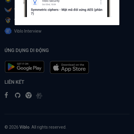
Viblo Partner
Viblo Battle
Viblo Interview
ỨNG DỤNG DI ĐỘNG
LIÊN KẾT
© 2026
Viblo
. All rights reserved.