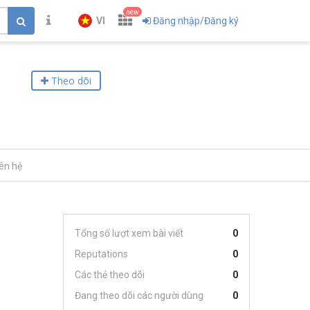
new
VI
Đăng nhập/Đăng ký
Theo dõi
iên hệ
Tổng số lượt xem bài viết
0
Reputations
0
Các thẻ theo dõi
0
Đang theo dõi các người dùng
0