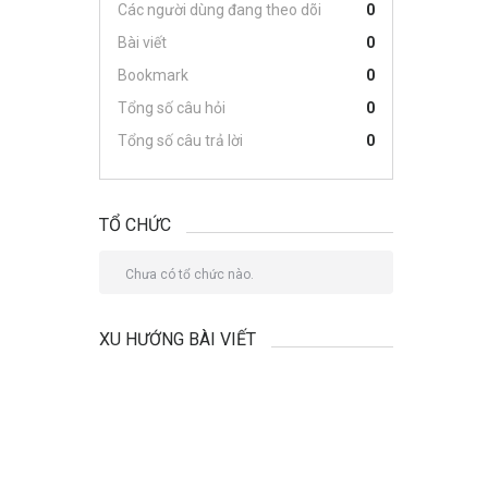
Các người dùng đang theo dõi
0
Bài viết
0
Bookmark
0
Tổng số câu hỏi
0
Tổng số câu trả lời
0
TỔ CHỨC
Chưa có tổ chức nào.
XU HƯỚNG BÀI VIẾT