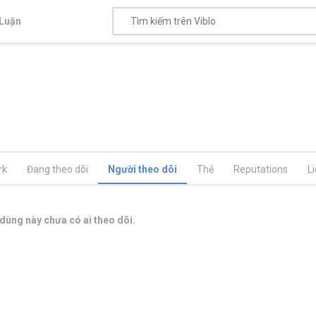
Luận
rk
Đang theo dõi
Người theo dõi
Thẻ
Reputations
L
dùng này chưa có ai theo dõi.