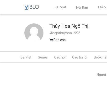
Bài Viết
Thảo 
Hỏi Đáp
Thúy Hoa Ngô Thị
@ngothuyhoa1996
Báo cáo
Bài viết
Series
Câu hỏi
Câu trả lời
Bookma
Người 