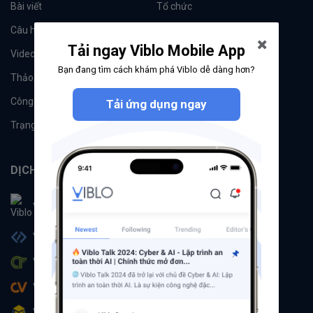
Bài viết
Tổ chức
Câu hỏi
Tags
Tải ngay Viblo Mobile App
Videos
Tác giả
Bạn đang tìm cách khám phá Viblo dễ dàng hơn?
Thảo luận
Đề xuất hệ thống
Công cụ
Machine Learning
Tải ứng dụng ngay
Trạng thái hệ thống
DỊCH VỤ
Viblo
Viblo Code
Viblo CTF
Viblo CV
Viblo Learning