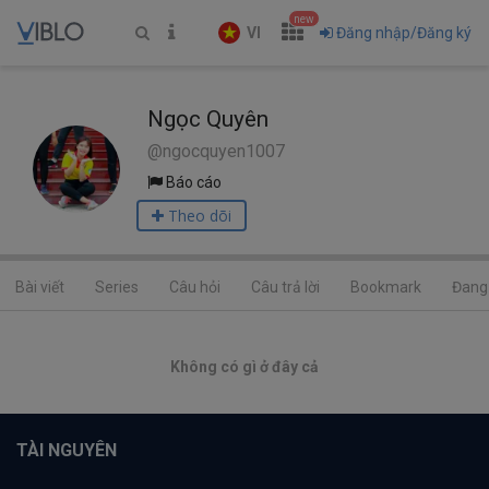
new
VI
Đăng nhập/Đăng ký
Ngọc Quyên
@ngocquyen1007
Báo cáo
Theo dõi
Bài viết
Series
Câu hỏi
Câu trả lời
Bookmark
Đang 
Không có gì ở đây cả
TÀI NGUYÊN