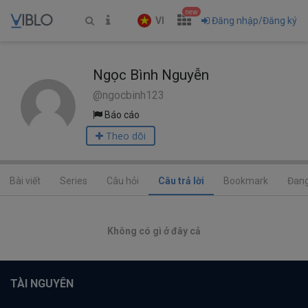
new
VI
Đăng nhập/Đăng ký
Ngọc Bình Nguyễn
@ngocbinh123
Báo cáo
Theo dõi
Bài viết
Series
Câu hỏi
Câu trả lời
Bookmark
Đang
Không có gì ở đây cả
TÀI NGUYÊN