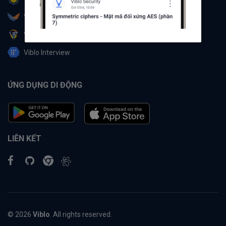
Viblo Partner
Viblo Battle
Viblo Interview
ỨNG DỤNG DI ĐỘNG
LIÊN KẾT
© 2026
Viblo
. All rights reserved.