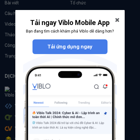
Bài viết
Tổ chức
Câu hỏi
Tags
Tải ngay Viblo Mobile App
Videos
Tác giả
Bạn đang tìm cách khám phá Viblo dễ dàng hơn?
Thảo luận
Đề xuất hệ thống
Công cụ
Machine Learning
Tải ứng dụng ngay
Trạng thái hệ thống
DỊCH VỤ
Viblo
Viblo Code
Viblo CTF
Viblo CV
Viblo Learning