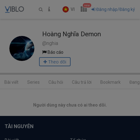
new
VI
Đăng nhập/Đăng ký
Hoàng Nghĩa Demon
@nghia
Báo cáo
Theo dõi
Bài viết
Series
Câu hỏi
Câu trả lời
Bookmark
Đang 
Người dùng này chưa có ai theo dõi.
TÀI NGUYÊN