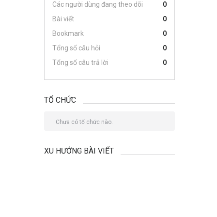
Các người dùng đang theo dõi
0
Bài viết
0
Bookmark
0
Tổng số câu hỏi
0
Tổng số câu trả lời
0
TỔ CHỨC
Chưa có tổ chức nào.
XU HƯỚNG BÀI VIẾT