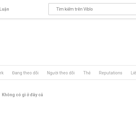
Luận
rk
Đang theo dõi
Người theo dõi
Thẻ
Reputations
Li
Không có gì ở đây cả