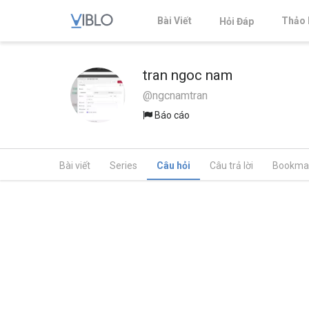
Bài Viết
Thảo 
Hỏi Đáp
tran ngoc nam
@ngcnamtran
Báo cáo
Bài viết
Series
Câu hỏi
Câu trả lời
Bookma