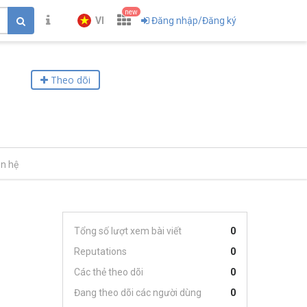
new
VI
Đăng nhập/Đăng ký
Theo dõi
ên hệ
Tổng số lượt xem bài viết
0
Reputations
0
Các thẻ theo dõi
0
Đang theo dõi các người dùng
0