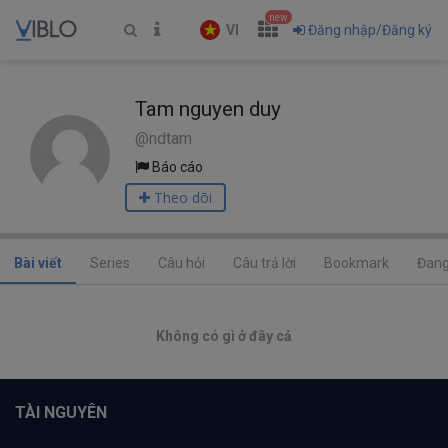
new
VI
Đăng nhập/Đăng ký
Tam nguyen duy
@ndtam
Báo cáo
Theo dõi
Bài viết
Series
Câu hỏi
Câu trả lời
Bookmark
Đang
Không có gì ở đây cả
TÀI NGUYÊN