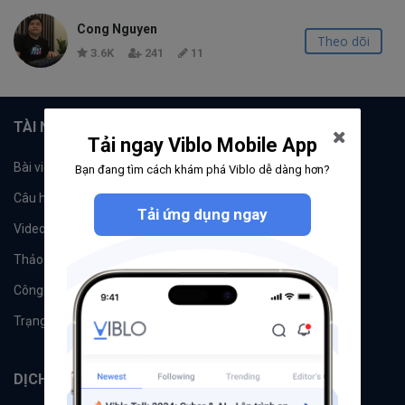
Cong Nguyen
Theo dõi
3.6K
241
11
TÀI NGUYÊN
Tải ngay Viblo Mobile App
Bài viết
Tổ chức
Bạn đang tìm cách khám phá Viblo dễ dàng hơn?
Câu hỏi
Tags
Tải ứng dụng ngay
Videos
Tác giả
Thảo luận
Đề xuất hệ thống
Công cụ
Machine Learning
Trạng thái hệ thống
DỊCH VỤ