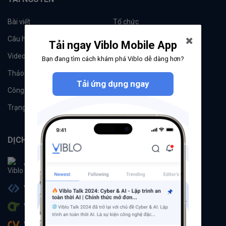
Bài viết
Tổ chức
Câu hỏi
Tags
Tải ngay Viblo Mobile App
Videos
Tác giả
Bạn đang tìm cách khám phá Viblo dễ dàng hơn?
Thảo luận
Đề xuất hệ thống
Tải ứng dụng ngay
Công cụ
Machine Learning
Trạng thái hệ thống
DỊCH VỤ
Viblo
Viblo Code
Viblo CTF
Viblo CV