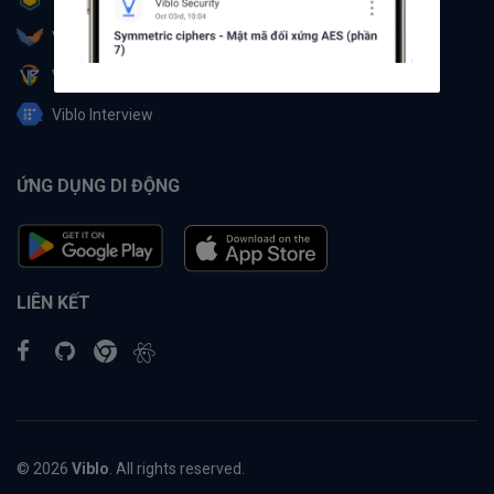
Viblo Partner
Viblo Battle
Viblo Interview
ỨNG DỤNG DI ĐỘNG
LIÊN KẾT
© 2026
Viblo
. All rights reserved.