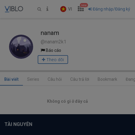
new
VI
Đăng nhập/Đăng ký
nanam
@nanam2k1
Báo cáo
Theo dõi
Bài viết
Series
Câu hỏi
Câu trả lời
Bookmark
Đang
Không có gì ở đây cả
TÀI NGUYÊN