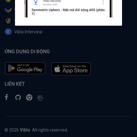
Viblo Partner
Viblo Battle
Viblo Interview
ỨNG DỤNG DI ĐỘNG
LIÊN KẾT
© 2026
Viblo
. All rights reserved.