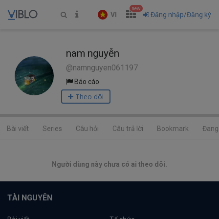
new
VI
Đăng nhập/Đăng ký
nam nguyễn
@namnguyen061197
Báo cáo
Theo dõi
Bài viết
Series
Câu hỏi
Câu trả lời
Bookmark
Đang 
Người dùng này chưa có ai theo dõi.
TÀI NGUYÊN