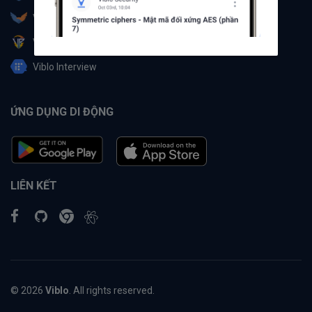
Viblo Partner
Viblo Battle
Viblo Interview
ỨNG DỤNG DI ĐỘNG
LIÊN KẾT
© 2026
Viblo
. All rights reserved.