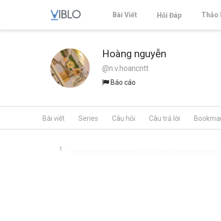
Bài Viết
Thảo 
Hỏi Đáp
Hoàng nguyễn
@n.v.hoancntt
Báo cáo
Bài viết
Series
Câu hỏi
Câu trả lời
Bookma
1