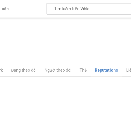
Luận
rk
Đang theo dõi
Người theo dõi
Thẻ
Reputations
Li