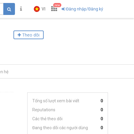
new
VI
Đăng nhập/Đăng ký
Theo dõi
ên hệ
Tổng số lượt xem bài viết
0
Reputations
0
Các thẻ theo dõi
0
Đang theo dõi các người dùng
0