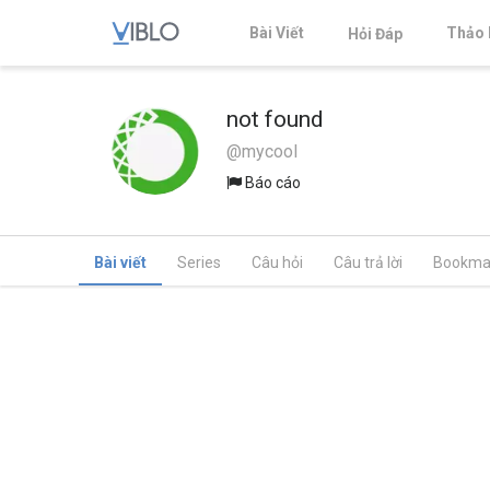
Bài Viết
Thảo 
Hỏi Đáp
not found
@mycool
Báo cáo
Bài viết
Series
Câu hỏi
Câu trả lời
Bookma