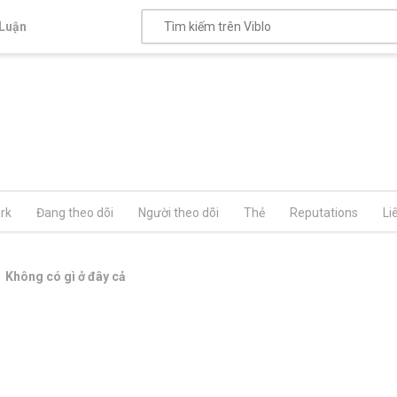
Luận
rk
Đang theo dõi
Người theo dõi
Thẻ
Reputations
Li
Không có gì ở đây cả