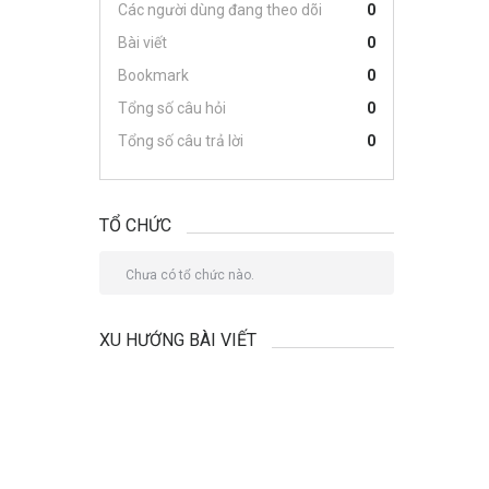
Các người dùng đang theo dõi
0
Bài viết
0
Bookmark
0
Tổng số câu hỏi
0
Tổng số câu trả lời
0
TỔ CHỨC
Chưa có tổ chức nào.
XU HƯỚNG BÀI VIẾT