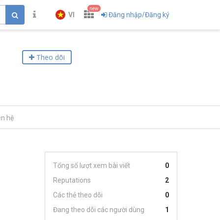
new
VI
Đăng nhập/Đăng ký
Theo dõi
ên hệ
Tổng số lượt xem bài viết
0
Reputations
2
Các thẻ theo dõi
0
Đang theo dõi các người dùng
1