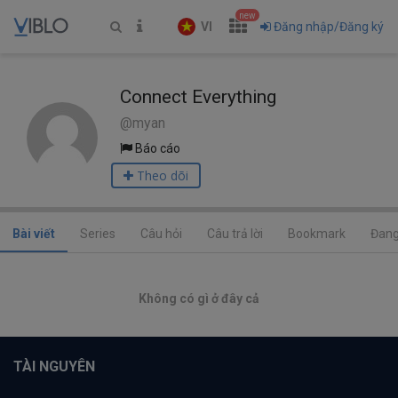
new
VI
Đăng nhập/Đăng ký
Connect Everything
@myan
Báo cáo
Theo dõi
Bài viết
Series
Câu hỏi
Câu trả lời
Bookmark
Đang
Không có gì ở đây cả
TÀI NGUYÊN