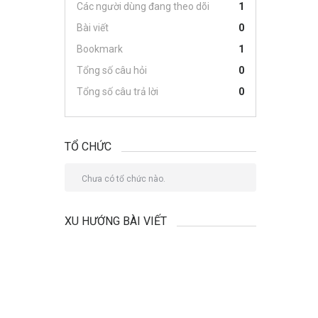
Các người dùng đang theo dõi
1
Bài viết
0
Bookmark
1
Tổng số câu hỏi
0
Tổng số câu trả lời
0
TỔ CHỨC
Chưa có tổ chức nào.
XU HƯỚNG BÀI VIẾT