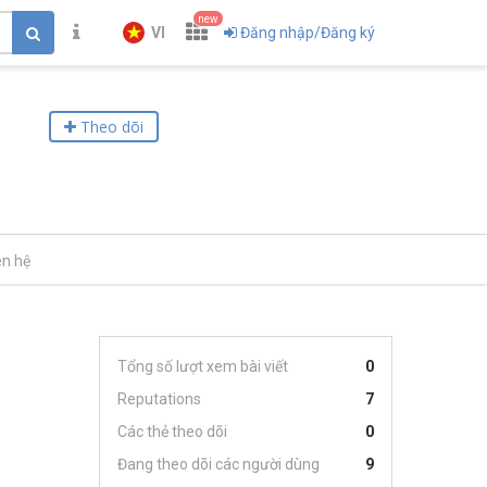
new
VI
Đăng nhập/Đăng ký
Theo dõi
ên hệ
Tổng số lượt xem bài viết
0
Reputations
7
Các thẻ theo dõi
0
Đang theo dõi các người dùng
9