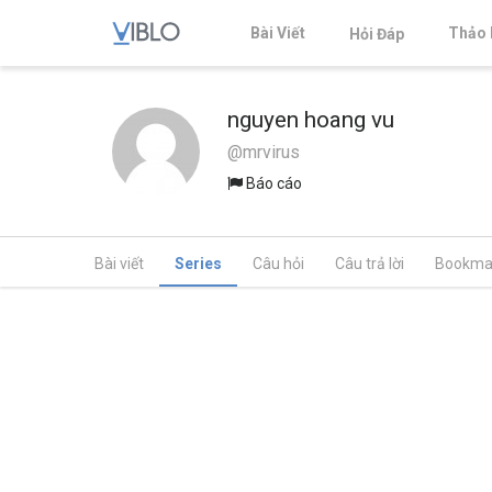
Bài Viết
Thảo 
Hỏi Đáp
nguyen hoang vu
@mrvirus
Báo cáo
Bài viết
Series
Câu hỏi
Câu trả lời
Bookma