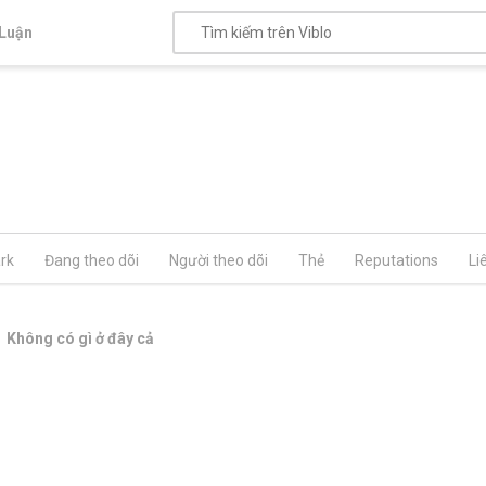
Luận
rk
Đang theo dõi
Người theo dõi
Thẻ
Reputations
Li
Không có gì ở đây cả