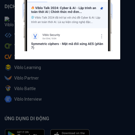
DỊCH VỤ
Viblo
Viblo Code
Viblo CTF
Viblo CV
Viblo Learning
Viblo Partner
Viblo Battle
Viblo Interview
ỨNG DỤNG DI ĐỘNG