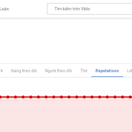
Luận
rk
Đang theo dõi
Người theo dõi
Thẻ
Reputations
Li