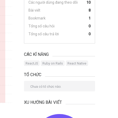
Các người dùng đang theo dõi
10
Bài viết
8
Bookmark
1
Tổng số câu hỏi
0
Tổng số câu trả lời
0
CÁC KĨ NĂNG
ReactJS
Ruby on Rails
React Native
TỔ CHỨC
Chưa có tổ chức nào.
XU HƯỚNG BÀI VIẾT