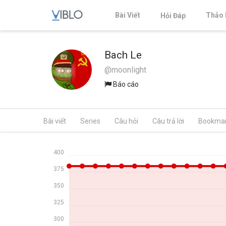
Bài Viết
Thảo 
Hỏi Đáp
Bach Le
@moonlight
Báo cáo
Bài viết
Series
Câu hỏi
Câu trả lời
Bookma
400
375
350
325
300