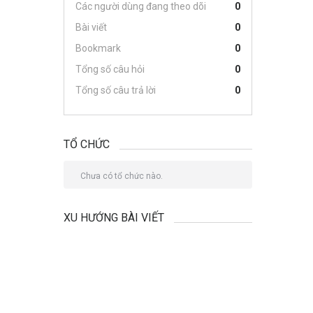
Các người dùng đang theo dõi
0
Bài viết
0
Bookmark
0
Tổng số câu hỏi
0
Tổng số câu trả lời
0
TỔ CHỨC
Chưa có tổ chức nào.
XU HƯỚNG BÀI VIẾT