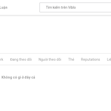
Luận
rk
Đang theo dõi
Người theo dõi
Thẻ
Reputations
Li
Không có gì ở đây cả