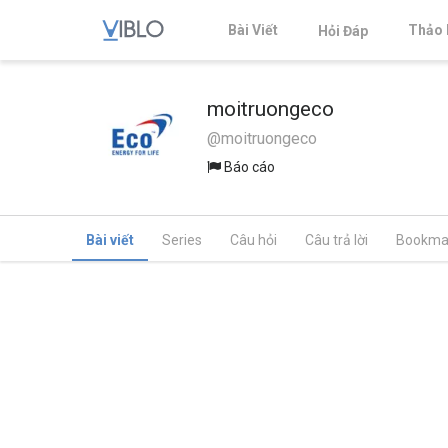
Bài Viết
Thảo 
Hỏi Đáp
moitruongeco
@moitruongeco
Báo cáo
Bài viết
Series
Câu hỏi
Câu trả lời
Bookma