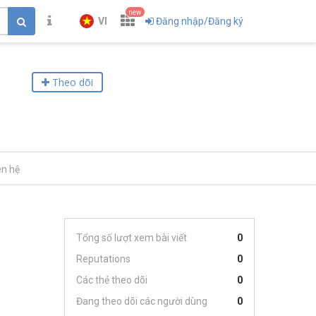
new
VI
Đăng nhập/Đăng ký
Theo dõi
ên hệ
Tổng số lượt xem bài viết
0
Reputations
0
Các thẻ theo dõi
0
Đang theo dõi các người dùng
0