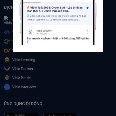
DỊCH VỤ
Viblo
Viblo Code
Viblo CTF
Viblo CV
Viblo Learning
Viblo Partner
Viblo Battle
Viblo Interview
ỨNG DỤNG DI ĐỘNG