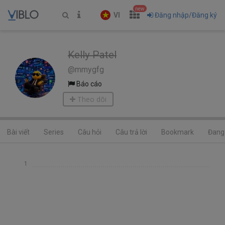
new
VI
Đăng nhập/Đăng ký
Kelly Patel
@mmygfg
Báo cáo
Theo dõi
Bài viết
Series
Câu hỏi
Câu trả lời
Bookmark
Đang 
1