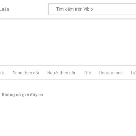
Luận
rk
Đang theo dõi
Người theo dõi
Thẻ
Reputations
Li
Không có gì ở đây cả