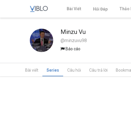
Bài Viết
Thảo 
Hỏi Đáp
Minzu Vu
@minzuvu98
Báo cáo
Bài viết
Series
Câu hỏi
Câu trả lời
Bookma