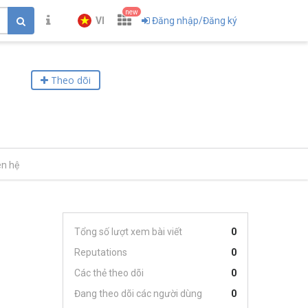
new
VI
Đăng nhập/Đăng ký
Theo dõi
ên hệ
Tổng số lượt xem bài viết
0
Reputations
0
Các thẻ theo dõi
0
Đang theo dõi các người dùng
0