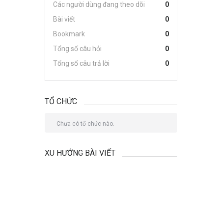
Các người dùng đang theo dõi
0
Bài viết
0
Bookmark
0
Tổng số câu hỏi
0
Tổng số câu trả lời
0
TỔ CHỨC
Chưa có tổ chức nào.
XU HƯỚNG BÀI VIẾT