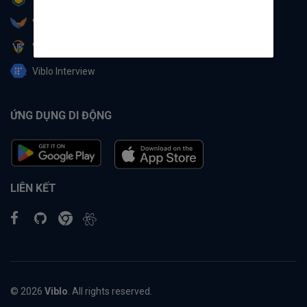
Viblo Partner
Viblo Battle
Viblo Interview
ỨNG DỤNG DI ĐỘNG
LIÊN KẾT
© 2026
Viblo
. All rights reserved.