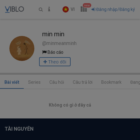
new
VI
Đăng nhập/Đăng ký
min min
@minmeanminh
Báo cáo
Theo dõi
Bài viết
Series
Câu hỏi
Câu trả lời
Bookmark
Đang
Không có gì ở đây cả
TÀI NGUYÊN