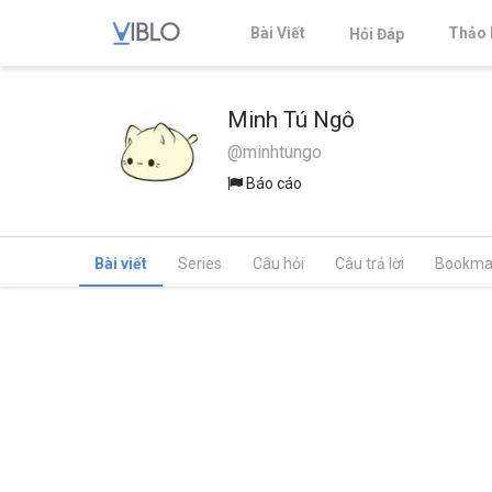
Bài Viết
Thảo 
Hỏi Đáp
Minh Tú Ngô
@minhtungo
Báo cáo
Bài viết
Series
Câu hỏi
Câu trả lời
Bookma