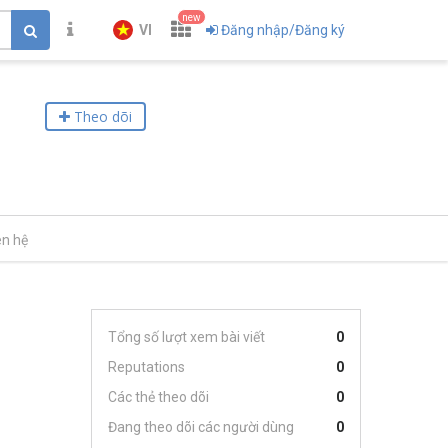
new
VI
Đăng nhập/Đăng ký
Theo dõi
ên hệ
Tổng số lượt xem bài viết
0
Reputations
0
Các thẻ theo dõi
0
Đang theo dõi các người dùng
0