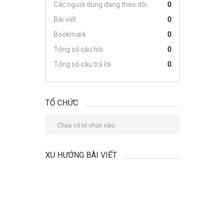
Các người dùng đang theo dõi
0
Bài viết
0
Bookmark
0
Tổng số câu hỏi
0
Tổng số câu trả lời
0
TỔ CHỨC
Chưa có tổ chức nào.
XU HƯỚNG BÀI VIẾT