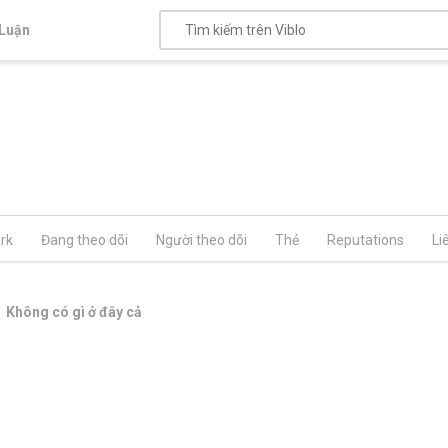
Luận
rk
Đang theo dõi
Người theo dõi
Thẻ
Reputations
Li
Không có gì ở đây cả