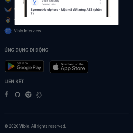
Viblo Partner
Viblo Battle
Viblo Interview
ỨNG DỤNG DI ĐỘNG
LIÊN KẾT
© 2026
Viblo
. All rights reserved.