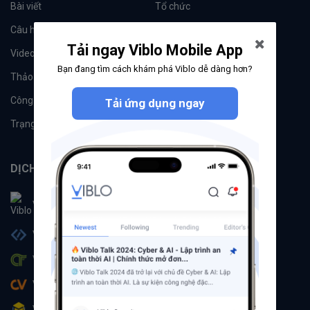
Bài viết
Tổ chức
Câu hỏi
Tags
Tải ngay Viblo Mobile App
Videos
Tác giả
Bạn đang tìm cách khám phá Viblo dễ dàng hơn?
Thảo luận
Đề xuất hệ thống
Công cụ
Machine Learning
Tải ứng dụng ngay
Trạng thái hệ thống
DỊCH VỤ
Viblo
Viblo Code
Viblo CTF
Viblo CV
Viblo Learning