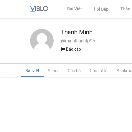
Bài Viết
Thảo 
Hỏi Đáp
Thanh Minh
@minhthanhtp95
Báo cáo
Bài viết
Series
Câu hỏi
Câu trả lời
Bookma