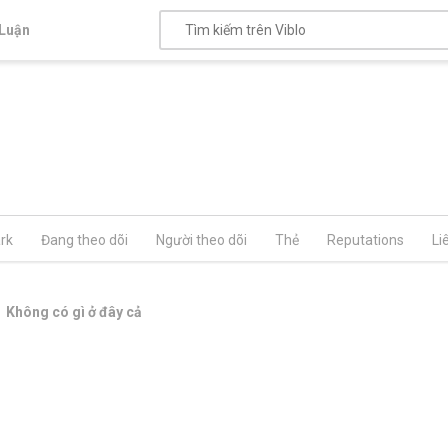
Luận
rk
Đang theo dõi
Người theo dõi
Thẻ
Reputations
Li
Không có gì ở đây cả