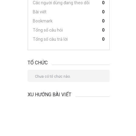
Các người dùng đang theo dõi
0
Bài viết
0
Bookmark
0
Tổng số câu hỏi
0
Tổng số câu trả lời
0
TỔ CHỨC
Chưa có tổ chức nào.
XU HƯỚNG BÀI VIẾT