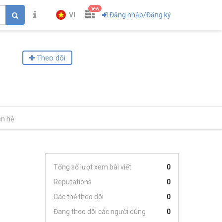
new
VI
Đăng nhập/Đăng ký
Theo dõi
ên hệ
Tổng số lượt xem bài viết
0
Reputations
0
Các thẻ theo dõi
0
Đang theo dõi các người dùng
0