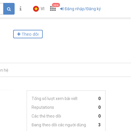
new
VI
Đăng nhập/Đăng ký
Theo dõi
ên hệ
Tổng số lượt xem bài viết
0
Reputations
0
Các thẻ theo dõi
0
Đang theo dõi các người dùng
3