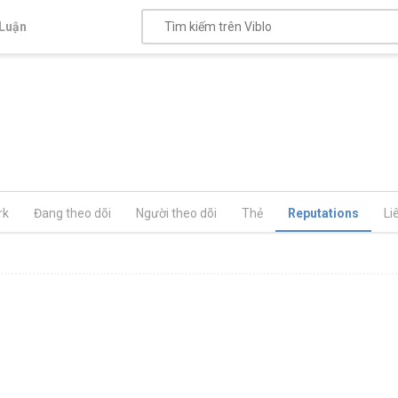
Luận
rk
Đang theo dõi
Người theo dõi
Thẻ
Reputations
Li