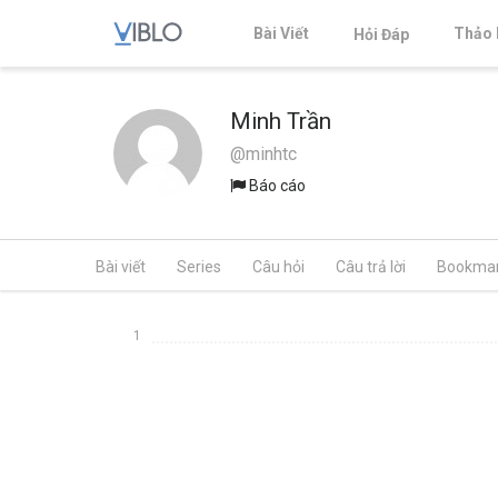
Bài Viết
Thảo 
Hỏi Đáp
Minh Trần
@minhtc
Báo cáo
Bài viết
Series
Câu hỏi
Câu trả lời
Bookma
1