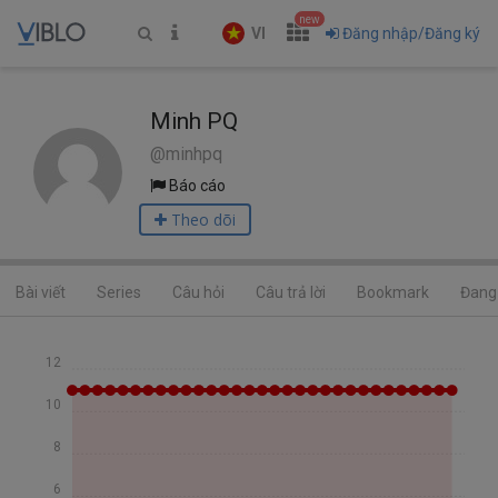
new
VI
Đăng nhập/Đăng ký
Minh PQ
@minhpq
Báo cáo
Theo dõi
Bài viết
Series
Câu hỏi
Câu trả lời
Bookmark
Đang 
12
10
8
6