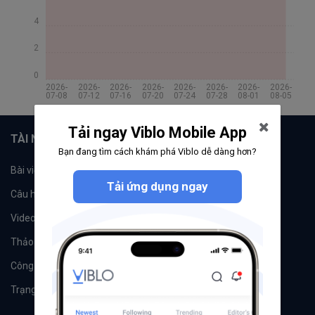
4
2
0
2026-
2026-
2026-
2026-
2026-
2026-
2026-
2026-
07-08
07-12
07-16
07-20
07-24
07-28
08-01
08-05
Tải ngay Viblo Mobile App
TÀI NGUYÊN
Bạn đang tìm cách khám phá Viblo dễ dàng hơn?
Bài viết
Tổ chức
Tải ứng dụng ngay
Câu hỏi
Tags
Videos
Tác giả
Thảo luận
Đề xuất hệ thống
Công cụ
Machine Learning
Trạng thái hệ thống