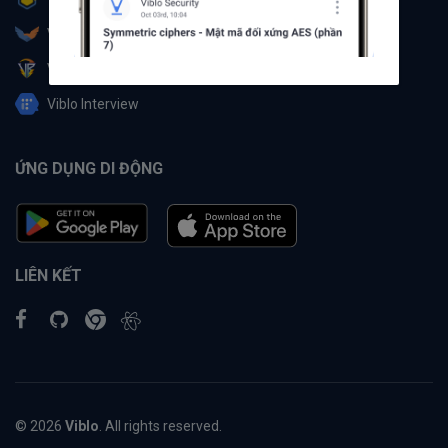
Viblo Partner
Viblo Battle
Viblo Interview
ỨNG DỤNG DI ĐỘNG
LIÊN KẾT
© 2026
Viblo
. All rights reserved.