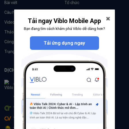
Bài viết
Tổ chức
Câu hỏi
Tags
Tải ngay Viblo Mobile App
Videos
Tác giả
Bạn đang tìm cách khám phá Viblo dễ dàng hơn?
Thảo luận
Đề xuất hệ thống
Công cụ
Machine Learning
Tải ứng dụng ngay
Trạng thái hệ thống
DỊCH VỤ
Viblo
Viblo Code
Viblo CTF
Viblo CV
Viblo Learning