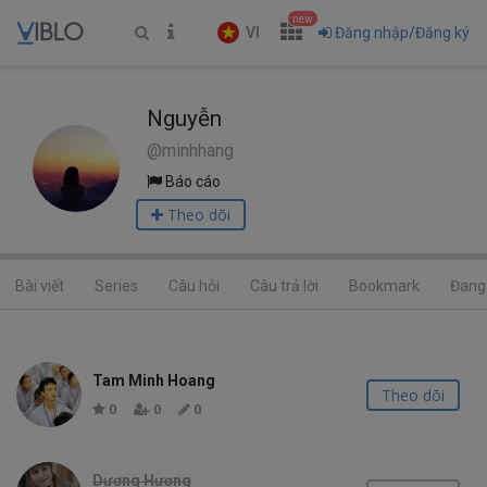
new
VI
Đăng nhập/Đăng ký
Nguyễn
@minhhang
Báo cáo
Theo dõi
Bài viết
Series
Câu hỏi
Câu trả lời
Bookmark
Đang 
Tam Minh Hoang
Theo dõi
0
0
0
Dương Hương