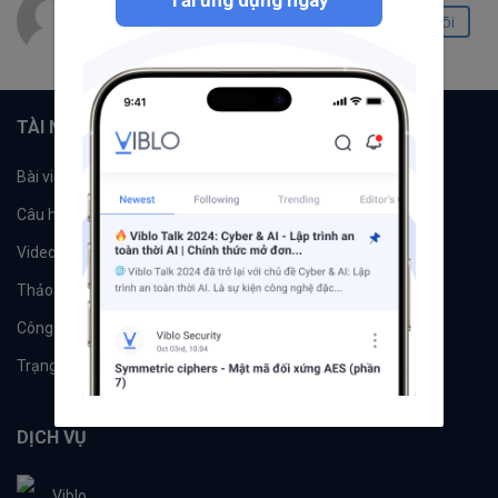
Tải ứng dụng ngay
Vu Nguyen Hoang
Theo dõi
0
0
0
TÀI NGUYÊN
Bài viết
Tổ chức
Câu hỏi
Tags
Videos
Tác giả
Thảo luận
Đề xuất hệ thống
Công cụ
Machine Learning
Trạng thái hệ thống
DỊCH VỤ
Viblo