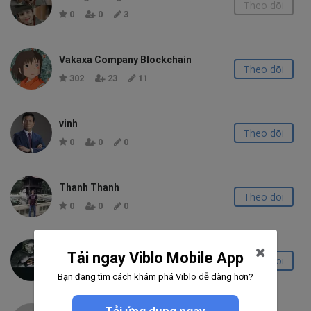
Theo dõi
0
0
3
Vakaxa Company Blockchain
Theo dõi
302
23
11
vinh
Theo dõi
0
0
0
Thanh Thanh
Theo dõi
0
0
0
Huy Tu
Tải ngay Viblo Mobile App
Theo dõi
0
0
0
Bạn đang tìm cách khám phá Viblo dễ dàng hơn?