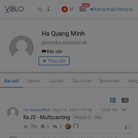
new
VI
Đăng nhập/Đăng ký
Ha Quang Minh
@minhha.sunasterisk
Báo cáo
Theo dõi
Bài viết
Series
Câu hỏi
Câu trả lời
Bookmark
Đang
Ha Quang Minh
thg 1 13, 2020 7:47 SA
1 phút đọc
RxJS - Multicasting
Angular 2
Rxjs
786
0
2
2