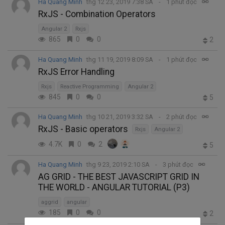
Ha Quang Minh
thg 12 23, 2019 7:38 SA
1 phút đọc
RxJS - Combination Operators
Angular 2
Rxjs
865
0
0
2
Ha Quang Minh
thg 11 19, 2019 8:09 SA
1 phút đọc
RxJS Error Handling
Rxjs
Reactive Programming
Angular 2
845
0
0
5
Ha Quang Minh
thg 10 21, 2019 3:32 SA
2 phút đọc
RxJS - Basic operators
Rxjs
Angular 2
4.7K
0
2
5
Ha Quang Minh
thg 9 23, 2019 2:10 SA
3 phút đọc
AG GRID - THE BEST JAVASCRIPT GRID IN
THE WORLD - ANGULAR TUTORIAL (P3)
aggrid
angular
185
0
0
2