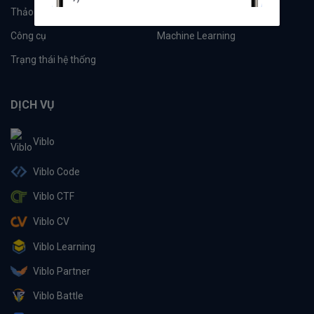
Thảo luận
Đề xuất hệ thống
Công cụ
Machine Learning
Trạng thái hệ thống
DỊCH VỤ
Viblo
Viblo Code
Viblo CTF
Viblo CV
Viblo Learning
Viblo Partner
Viblo Battle