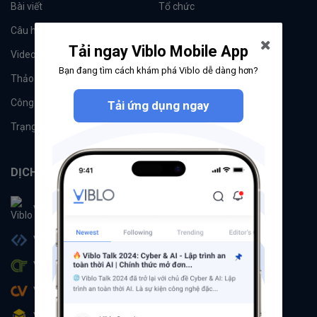
Bài viết
Tổ chức
Câu hỏi
Tags
Tải ngay Viblo Mobile App
Videos
Tác giả
Bạn đang tìm cách khám phá Viblo dễ dàng hơn?
Thảo luận
Đề xuất hệ thống
Công cụ
Machine Learning
Tải ứng dụng ngay
Trạng thái hệ thống
DỊCH VỤ
Viblo
Viblo Code
Viblo CTF
Viblo CV
Viblo Learning