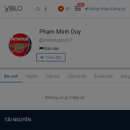
new
VI
Đăng nhập/Đăng ký
Phạm Minh Duy
@minhduypro97
Báo cáo
Theo dõi
Bài viết
Series
Câu hỏi
Câu trả lời
Bookmark
Đang
Không có gì ở đây cả
TÀI NGUYÊN