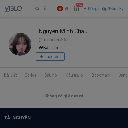
new
VI
Đăng nhập/Đăng ký
Nguyen Minh Chau
@minhchau263
Báo cáo
Theo dõi
Bài viết
Series
Câu hỏi
Câu trả lời
Bookmark
Đang 
Không có gì ở đây cả
TÀI NGUYÊN