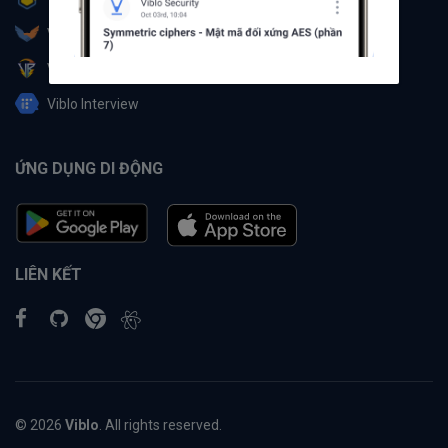
Viblo Partner
Viblo Battle
Viblo Interview
ỨNG DỤNG DI ĐỘNG
LIÊN KẾT
© 2026
Viblo
. All rights reserved.