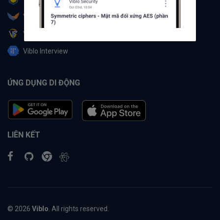
Viblo Partner
Viblo Battle
Viblo Interview
ỨNG DỤNG DI ĐỘNG
LIÊN KẾT
© 2026
Viblo
. All rights reserved.