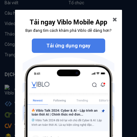
Bài viết
Tổ chức
Câu hỏi
Tags
Tải ngay Viblo Mobile App
Videos
Tác giả
Bạn đang tìm cách khám phá Viblo dễ dàng hơn?
Thảo luận
Đề xuất hệ thống
Công cụ
Machine Learning
Tải ứng dụng ngay
Trạng thái hệ thống
DỊCH VỤ
Viblo
Viblo Code
Viblo CTF
Viblo CV
Viblo Learning