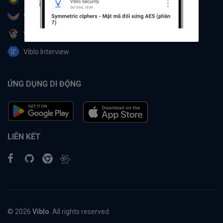
Viblo Partner
Viblo Battle
Viblo Interview
ỨNG DỤNG DI ĐỘNG
LIÊN KẾT
© 2026
Viblo
. All rights reserved.