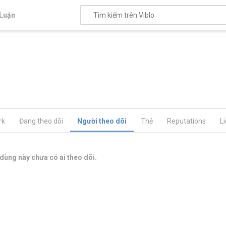
Luận
rk
Đang theo dõi
Người theo dõi
Thẻ
Reputations
L
dùng này chưa có ai theo dõi.