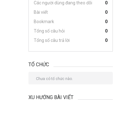
Các người dùng đang theo dõi
0
Bài viết
0
Bookmark
0
Tổng số câu hỏi
0
Tổng số câu trả lời
0
TỔ CHỨC
Chưa có tổ chức nào.
XU HƯỚNG BÀI VIẾT