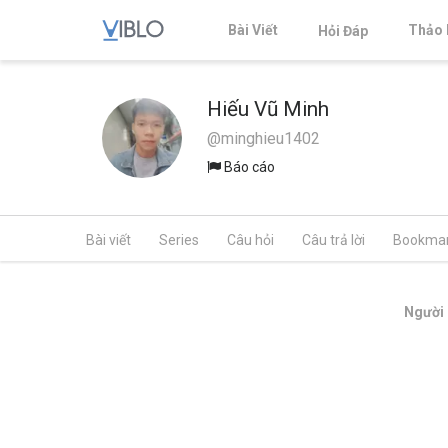
Bài Viết
Thảo 
Hỏi Đáp
Hiếu Vũ Minh
@minghieu1402
Báo cáo
Bài viết
Series
Câu hỏi
Câu trả lời
Bookma
Người 