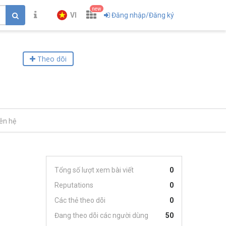
new
VI
Đăng nhập/Đăng ký
Theo dõi
iên hệ
Tổng số lượt xem bài viết
0
Reputations
0
Các thẻ theo dõi
0
Đang theo dõi các người dùng
50