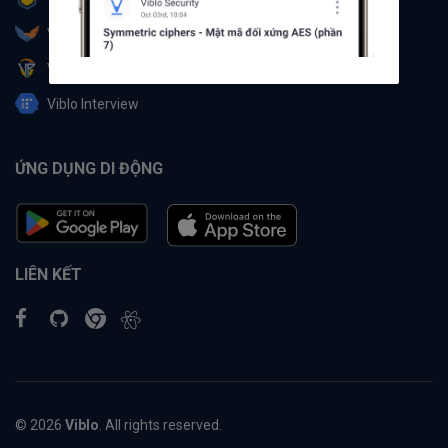
Viblo Partner
Viblo Battle
Viblo Interview
ỨNG DỤNG DI ĐỘNG
LIÊN KẾT
© 2026
Viblo
. All rights reserved.