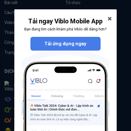
Bài viết
Tổ chức
Câu hỏi
Tags
Tải ngay Viblo Mobile App
Videos
Tác giả
Bạn đang tìm cách khám phá Viblo dễ dàng hơn?
Thảo luận
Đề xuất hệ thống
Công cụ
Machine Learning
Tải ứng dụng ngay
Trạng thái hệ thống
DỊCH VỤ
Viblo
Viblo Code
Viblo CTF
Viblo CV
Viblo Learning