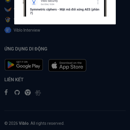
Viblo Partner
Viblo Battle
Viblo Interview
ỨNG DỤNG DI ĐỘNG
LIÊN KẾT
© 2026
Viblo
. All rights reserved.