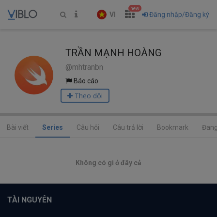
new
VI
Đăng nhập/Đăng ký
TRẦN MẠNH HOÀNG
@mhtranbn
Báo cáo
Theo dõi
Bài viết
Series
Câu hỏi
Câu trả lời
Bookmark
Đang
Không có gì ở đây cả
TÀI NGUYÊN